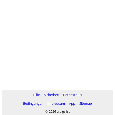
Hilfe
Sicherheit
Datenschutz
Bedingungen
Impressum
App
Sitemap
© 2026 craigslist