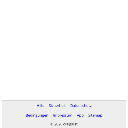
Hilfe
Sicherheit
Datenschutz
Bedingungen
Impressum
App
Sitemap
© 2026 craigslist