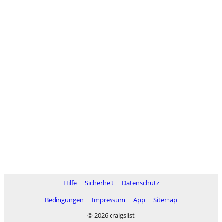
Hilfe
Sicherheit
Datenschutz
Bedingungen
Impressum
App
Sitemap
© 2026 craigslist