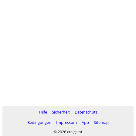
Hilfe
Sicherheit
Datenschutz
Bedingungen
Impressum
App
Sitemap
© 2026 craigslist