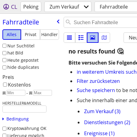
CL
Peking
Zum Verkauf
Fahrradteile
Fahrradteile
Alles
Privat
Händler
Neu
Nur Suchtitel
no results found
hat Bild
Heute gepostet
Bitte versuchen Sie Folgend
hide duplicates
in weiterem Umkreis suc
Preis
Filter zurücksetzen
Kostenlos
Suche speichern
to be not
圓
– 圓
Suche innerhalb einer and
HERSTELLER&MODELL
Zum Verkauf (3)
Bedingung
Dienstleistungen (2)
Kryptowährung OK
Ereignisse (1)
Lieferung möglich